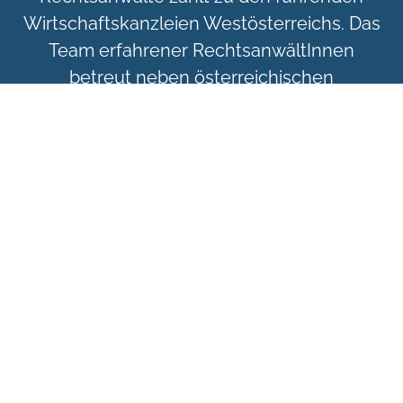
Wirtschaftskanzleien Westösterreichs. Das
Team erfahrener RechtsanwältInnen
betreut neben österreichischen
KlientInnen auch internationale
MandantInnen in allen Fragen des Zivil-
und Wirtschaftsrechts. Wir verstehen uns
als modernen Dienstleister mit einem
umfangreichen Netzwerk von
PartnerInnen, UnternehmensberaterInnen,
SteuerexpertInnen und
WirtschaftsprüferInnen im In- und Ausland.
Schwerpunkte unserer Tätigkeit sind unter
anderem die Beratung in allen Fragen des
Gesellschaftsrechts, insbesondere bei
Restrukturierungsbedarf, die Begleitung